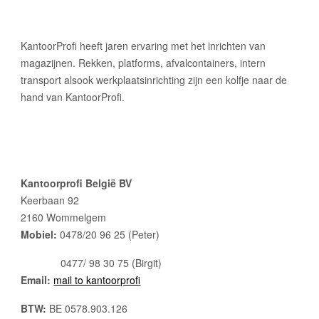
KantoorProfi heeft jaren ervaring met het inrichten van
magazijnen. Rekken, platforms, afvalcontainers, intern
transport alsook werkplaatsinri
chting
zijn een kolfje naar de
hand van KantoorProfi.
Kantoorprofi België BV
Keerbaan 92
2160 Wommelgem
Mobiel:
0478/20 96 25 (Pete
r
)
0477/ 98 30 75 (Birgit)
Email:
mail to kantoorprofi
BTW:
BE 0578.903.126